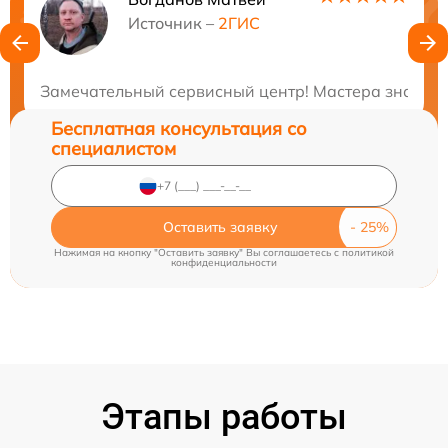
Нужна консультация?
Источник –
2ГИС
Закажите бесплатную консультацию
Замечательный сервисный центр! Мастера знают сво
Бесплатная консультация со
специалистом
Оставить заявку
Нажимая на кнопку "Оставить заявку" Вы соглашаетесь c
политикой
конфиденциальности
Этапы работы