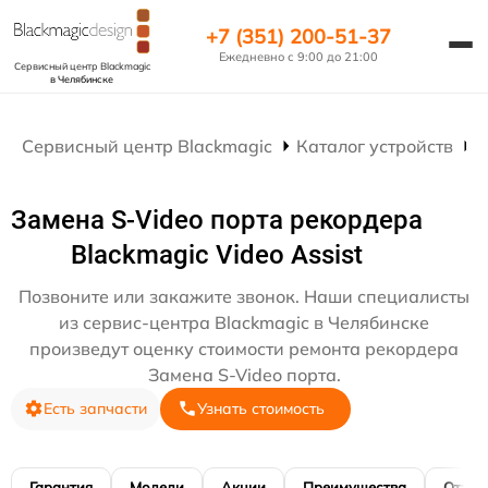
+7 (351) 200-51-37
Ежедневно с 9:00 до 21:00
Сервисный центр Blackmagic
в Челябинске
Сервисный центр Blackmagic
Каталог устройств
Р
Замена S-Video порта рекордера
Blackmagic Video Assist
Позвоните или закажите звонок. Наши специалисты
из сервис-центра Blackmagic в Челябинске
произведут оценку стоимости ремонта рекордера
Замена S-Video порта.
Есть запчасти
Узнать стоимость
Гарантия
Модели
Акции
Преимущества
Отзы